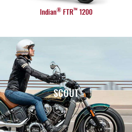
®
™
Indian
FTR
1200
SCOUT