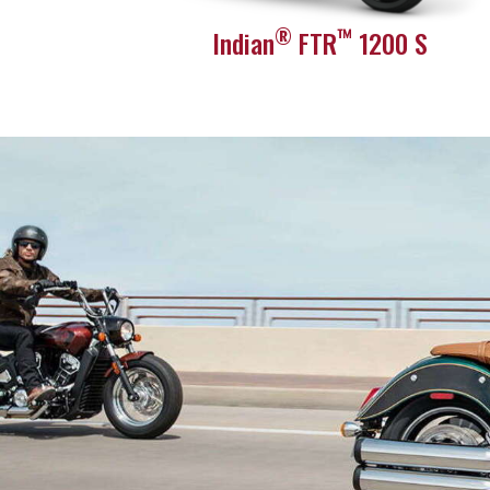
®
™
Indian
FTR
1200 S