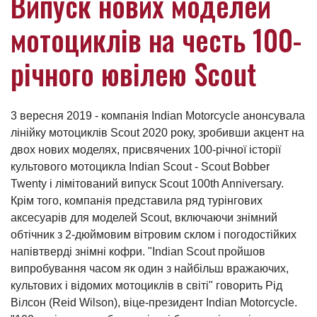
Випуск нових моделей
мотоциклів на честь 100-
річного ювілею Scout
3 вересня 2019 - компанія Indian Motorcycle анонсувала
лінійку мотоциклів Scout 2020 року, зробивши акцент на
двох нових моделях, присвячених 100-річної історії
культового мотоцикла Indian Scout - Scout Bobber
Twenty і лімітований випуск Scout 100th Anniversary.
Крім того, компанія представила ряд турінгових
аксесуарів для моделей Scout, включаючи знімний
обтічник з 2-дюймовим вітровим склом і погодостійких
напівтверді знімні кофри. "Indian Scout пройшов
випробування часом як один з найбільш вражаючих,
культових і відомих мотоциклів в світі" говорить Рід
Вілсон (Reid Wilson), віце-президент Indian Motorcycle.