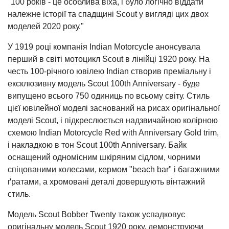
"100 років - це особлива віха, і було логічно віддати
належне історії та спадщині Scout у вигляді цих двох
моделей 2020 року."
У 1919 році компанія Indian Motorcycle анонсувала
перший в світі мотоцикл Scout в лінійці 1920 року. На
честь 100-річного ювілею Indian створив преміальну і
ексклюзивну модель Scout 100th Anniversary - буде
випущено всього 750 одиниць по всьому світу. Стиль
цієї ювілейної моделі заснований на рисах оригінальної
моделі Scout, і підкреслюється надзвичайною колірною
схемою Indian Motorcycle Red with Anniversary Gold trim,
і накладкою в тон Scout 100th Anniversary. Байк
оснащений одномісним шкіряним сідлом, чорними
спіцованими колесами, кермом "beach bar" і багажними
ґратами, а хромовані деталі довершують вінтажний
стиль.
Модель Scout Bobber Twenty також успадковує
оригінальну модель Scout 1920 року, демонструючи