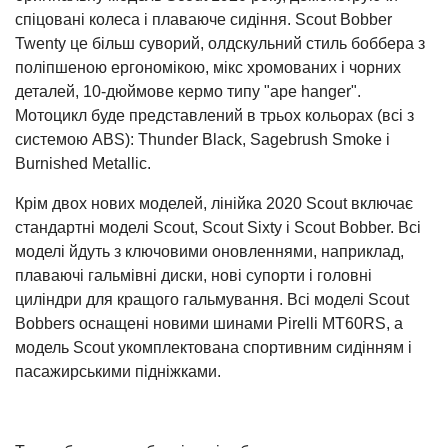
спіцовані колеса і плаваюче сидіння. Scout Bobber
Twenty це більш суворий, олдскульний стиль боббера з
поліпшеною ергономікою, мікс хромованих і чорних
деталей, 10-дюймове кермо типу "ape hanger".
Мотоцикл буде представлений в трьох кольорах (всі з
системою ABS): Thunder Black, Sagebrush Smoke і
Burnished Metallic.
Крім двох нових моделей, лінійка 2020 Scout включає
стандартні моделі Scout, Scout Sixty і Scout Bobber. Всі
моделі йдуть з ключовими оновленнями, наприклад,
плаваючі гальмівні диски, нові супорти і головні
циліндри для кращого гальмування. Всі моделі Scout
Bobbers оснащені новими шинами Pirelli MT60RS, а
модель Scout укомплектована спортивним сидінням і
пасажирськими підніжками.