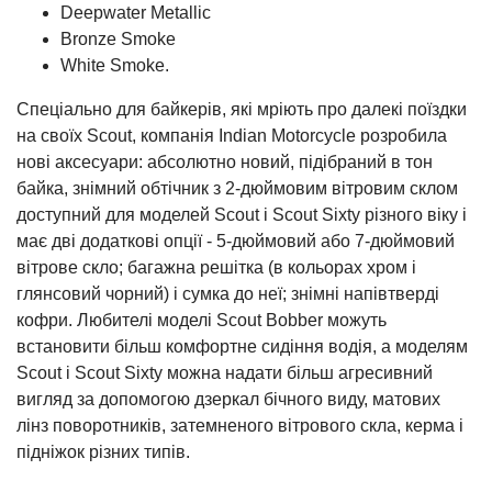
Deepwater Metallic
Bronze Smoke
White Smoke.
Спеціально для байкерів, які мріють про далекі поїздки
на своїх Scout, компанія Indian Motorcycle розробила
нові аксесуари: абсолютно новий, підібраний в тон
байка, знімний обтічник з 2-дюймовим вітровим склом
доступний для моделей Scout і Scout Sixty різного віку і
має дві додаткові опції - 5-дюймовий або 7-дюймовий
вітрове скло; багажна решітка (в кольорах хром і
глянсовий чорний) і сумка до неї; знімні напівтверді
кофри. Любителі моделі Scout Bobber можуть
встановити більш комфортне сидіння водія, а моделям
Scout і Scout Sixty можна надати більш агресивний
вигляд за допомогою дзеркал бічного виду, матових
лінз поворотників, затемненого вітрового скла, керма і
підніжок різних типів.