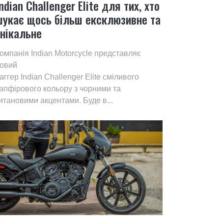
ndian Challenger Elite для тих, хто
шукає щось більш ексклюзивне та
унікальне
омпанія Indian Motorcycle представляє
овий
аггер Indian Challenger Elite сміливого
апфірового кольору з чорними та
итановими акцентами. Буде в...