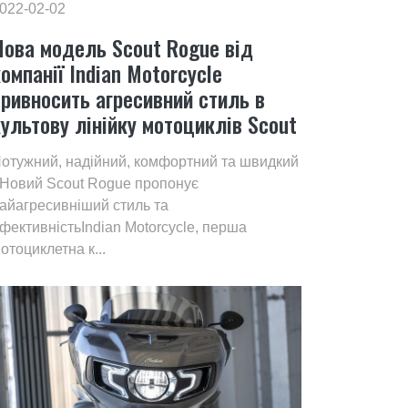
022-02-02
Нова модель Scout Rogue від
омпанії Indian Motorcycle
привносить агресивний стиль в
культову лінійку мотоциклів Scout
отужний, надійний, комфортний та швидкий
 Новий Scout Rogue пропонує
айагресивніший стиль та
фективністьIndian Motorcycle, перша
отоциклетна к...