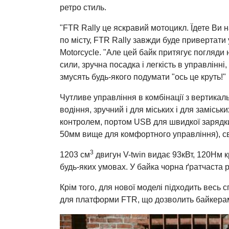
ретро стиль.
"FTR Rally це яскравий мотоцикл. Їдете Ви н
по місту, FTR Rally завжди буде привертати 
Motorcycle. "Але цей байк притягує погляди н
сили, зручна посадка і легкість в управлінні,
змусять будь-якого подумати "ось це круть!"
Чутливе управління в комбінації з вертика
водіння, зручний і для міських і для замісь
контролем, портом USB для швидкої зарядки
50мм вище для комфортного управління), с
3
1203 см
двигун V-twin видає 93кВт, 120Нм 
будь-яких умовах. У байка чорна ґратчаста 
Крім того, для нової моделі підходить весь
для платформи FTR, що дозволить байкерам 