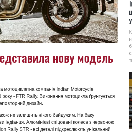
I
К
н
б
представила нову модель
с
т
а мотоциклетна компанія Indian Motorcycle
0 року - FTR Rally. Виконання мотоцикла ґрунтується
неповторний дизайн.
акож не залишить нікого байдужим. На баку
ви індіанця. Алюмінієві спіцовані колеса з червоною
pion Rally STR - всі деталі підкреслюють унікальний